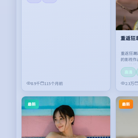
重返狂
重返狂潮
的影视作
开，整体
高清
8.9千
115个月前
2.3万
最新
最新