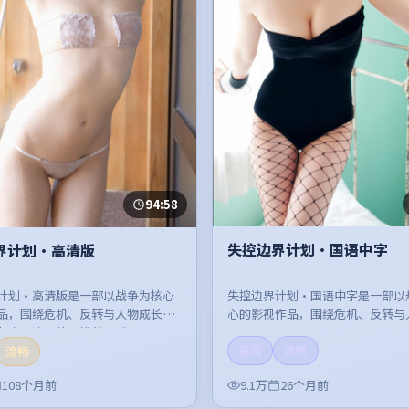
94:58
失控边界计划·国语中字
界计划·高清版
失控边界计划·国语中字是一部以
计划·高清版是一部以战争为核心
心的影视作品，围绕危机、反转与
品，围绕危机、反转与人物成长展
展开，整体节奏紧凑，值得推荐观
节奏紧凑，值得推荐观看。
高清
流畅
流畅
108个月前
9.1万
26个月前