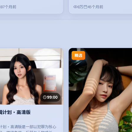
87个月前
8万
45个月前
精选
99:00
缉计划·高清版
计划·高清版是一部以犯罪为核心