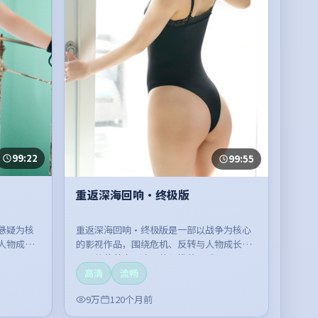
99:22
99:55
重返深海回响·终极版
悬疑为核
重返深海回响·终极版是一部以战争为核心
人物成长
的影视作品，围绕危机、反转与人物成长展
看。
开，整体节奏紧凑，值得推荐观看。
高清
流畅
9万
120个月前