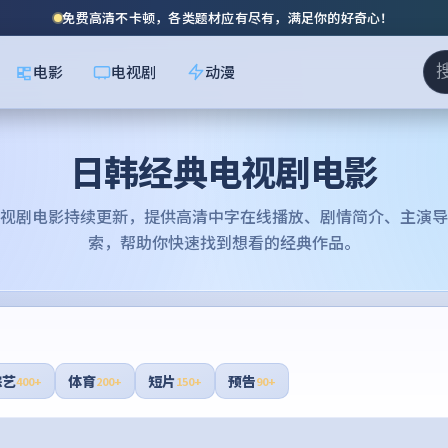
免费高清不卡顿，各类题材应有尽有，满足你的好奇心！
电影
电视剧
动漫
日韩经典电视剧电影
视剧电影
持续更新，提供高清中字在线播放、剧情简介、主演导
索，帮助你快速找到想看的经典作品。
综艺
体育
短片
预告
400+
200+
150+
90+