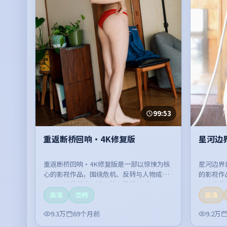
99:53
重返断桥回响·4K修复版
星河边
重返断桥回响·4K修复版是一部以惊悚为核
星河边界
心的影视作品，围绕危机、反转与人物成长
的影视作
展开，整体节奏紧凑，值得推荐观看。
开，整体
高清
流畅
高清
9.3万
69个月前
9.2万