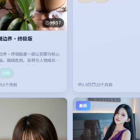
99:57
潮边界·终极版
边界·终极版是一部以犯罪为核心
品，围绕危机、反转与人物成长展
节奏紧凑，值得推荐观看。
流畅
53个月前
1.9万
22个月前
最新