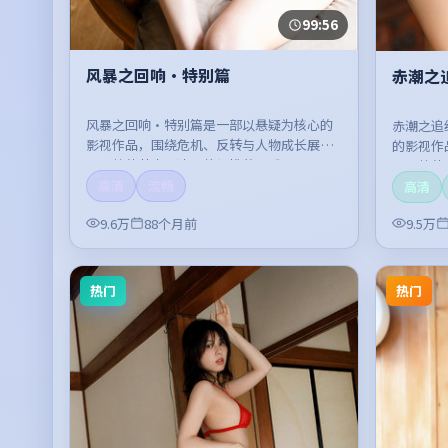
99:56
风暴之回响·特别篇
赤潮之
风暴之回响·特别篇是一部以悬疑为核心的
赤潮之追
影视作品，围绕危机、反转与人物成长展
的影视作
开，整体节奏紧凑，值得推荐观看。
开，整体
高清
流畅
高清
9.6万
88个月前
9.5万
热门
热门