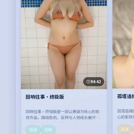
94:42
孤塔追
回响往事·终极版
孤塔追缉
回响往事·终极版是一部以悬疑为核心的影
心的影视
视作品，围绕危机、反转与人物成长展开，
展开，整
整体节奏紧凑，值得推荐观看。
高清
高清
流畅