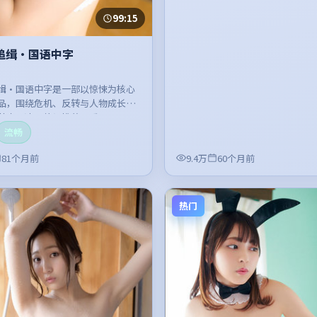
99:15
追缉·国语中字
缉·国语中字是一部以惊悚为核心
品，围绕危机、反转与人物成长展
节奏紧凑，值得推荐观看。
流畅
81个月前
9.4万
60个月前
热门